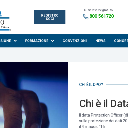
numero verde gratuito
REGISTRO
800 561720
SOCI
ESIONE
FORMAZIONE
CONVENZIONI
NEWS
CONGR
CHI È IL DPO?
Chi è il Da
Il data Protection Officer 
sulla protezione dei dati 2
il 4 maggio ’16.