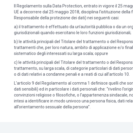
Il Regolamento sulla Data Protection, entrato in vigore il 25 magg
UE a decorrere dal 25 maggio 2018, disciplina l’istituzione della f
Responsabile della protezione dei dati) nei seguenti casi:
a) il trattamento è effettuato da un’autorità pubblica o da un o
giurisdizionali quando esercitano le loro funzioni giurisdizionali;
b) le attività principali del Titolare del trattamento o del Respo
trattamenti che, per loro natura, ambito di applicazione e/o final
sistematico degli interessati su larga scala; oppure
c) le attività principali del Titolare del trattamento o del Respo
trattamento, su larga scala, di categorie particolari di dati personali
o di dati relativi a condanne penali e a reati di cui all’articolo 10.
L’articolo 9 del Regolamento al comma 1 definisce quelli che sono
dati sensibili) ed in particolare i dati personali che: “rivelino l’orig
convinzioni religiose o filosofiche, o l’appartenenza sindacale, no
intesi a identificare in modo univoco una persona fisica, dati relat
all’orientamento sessuale della persona”.