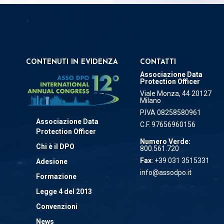
CONTENUTI IN EVIDENZA
CONTATTI
Associazione Data
Protection Officer
Viale Monza, 44 20127
Milano
P.IVA 08258580961
Associazione Data
C.F. 97656960156
Protection Officer
Numero Verde:
Chi è il DPO
800.561.720
Fax
: +39 031 3515331
Adesione
info@assodpo.it
Formazione
Legge 4 del 2013
Convenzioni
News