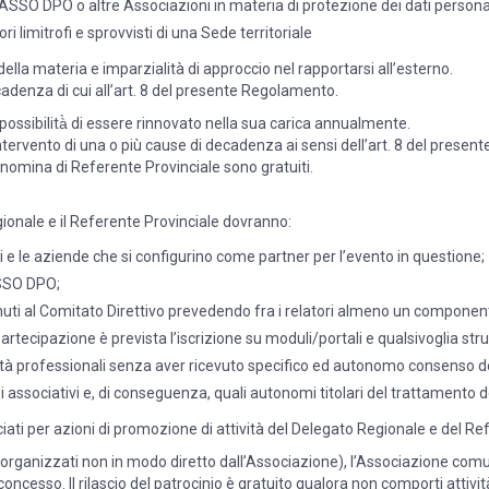
di ASSO DPO o altre Associazioni in materia di protezione dei dati perso
ori limitrofi e sprovvisti di una Sede territoriale
la materia e imparzialità di approccio nel rapportarsi all’esterno.
ecadenza di cui all’art. 8 del presente Regolamento.
possibilità̀ di essere rinnovato nella sua carica annualmente.
l’intervento di una o più cause di decadenza ai sensi dell’art. 8 del prese
nomina di Referente Provinciale sono gratuiti.
egionale e il Referente Provinciale dovranno:
zioni e le aziende che si configurino come partner per l’evento in questione;
SSO DPO;
uti al Comitato Direttivo prevedendo fra i relatori almeno un component
rtecipazione è prevista l’iscrizione su moduli/portali e qualsivoglia str
tà professionali senza aver ricevuto specifico ed autonomo consenso degli
sociativi e, di conseguenza, quali autonomi titolari del trattamento dei d
iati per azioni di promozione di attività del Delegato Regionale e del Re
i organizzati non in modo diretto dall’Associazione), l’Associazione comu
ato concesso. Il rilascio del patrocinio è gratuito qualora non comporti atti