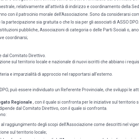
ale, relativamente all’attività di indirizzo e coordinamento della Sede te
no con il patrocinio morale dell’Associazione. Sono da considerarsi come
 partecipazione sia gratuita o che lo sia per gli associati di ASSO DPO. S
Istituzioni pubbliche, Associazioni di categoria o delle Parti Sociali o, an
ve coordinarsi;
e dal Comitato Direttivo.
zione sul territorio locale e nazionale di nuovi iscritti che abbiano i re
ia e imparzialità di approccio nel rapportarsi all’esterno.
O DPO, può essere individuato un Referente Provinciale, che sviluppi le att
egato Regionale
, con il quale si confronta per le iniziative sul territorio
ipende dal Comitato Direttivo, con il quale si confronta.
no:
te al raggiungimento degli scopi dell’Associazione come descritti nel vige
one sul territorio locale;