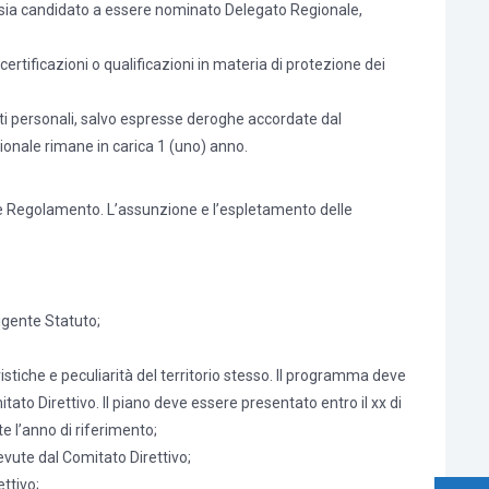
si sia candidato a essere nominato Delegato Regionale,
rtificazioni o qualificazioni in materia di protezione dei
ati personali, salvo espresse deroghe accordate dal
egionale rimane in carica 1 (uno) anno.
sente Regolamento. L’assunzione e l’espletamento delle
vigente Statuto;
stiche e peculiarità del territorio stesso. Il programma deve
tato Direttivo. Il piano deve essere presentato entro il xx di
e l’anno di riferimento;
cevute dal Comitato Direttivo;
ettivo;