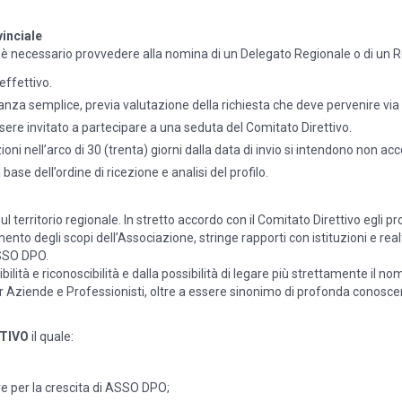
inciale
uali è necessario provvedere alla nomina di un Delegato Regionale o di un 
effettivo.
za semplice, previa valutazione della richiesta che deve pervenire via 
ssere invitato a partecipare a una seduta del Comitato Direttivo.
i nell’arco di 30 (trenta) giorni dalla data di invio si intendono non acc
se dell’ordine di ricezione e analisi del profilo.
sul territorio regionale. In stretto accordo con il Comitato Direttivo eg
iungimento degli scopi dell’Associazione, stringe rapporti con istituzioni e
ASSO DPO.
tà e riconoscibilità e dalla possibilità di legare più strettamente il no
er Aziende e Professionisti, oltre a essere sinonimo di profonda conosce
TTIVO
il quale:
e per la crescita di ASSO DPO;