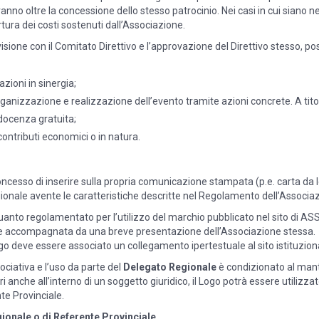
 vanno oltre la concessione dello stesso patrocinio. Nei casi in cui siano n
rtura dei costi sostenuti dall’Associazione.
sione con il Comitato Direttivo e l’approvazione del Direttivo stesso, pos
azioni in sinergia;
rganizzazione e realizzazione dell’evento tramite azioni concrete. A ti
 docenza gratuita;
ontributi economici o in natura.
cesso di inserire sulla propria comunicazione stampata (p.e. carta da letter
ale avente le caratteristiche descritte nel Regolamento dell’Associazi
anto regolamentato per l’utilizzo del marchio pubblicato nel sito di A
re accompagnata da una breve presentazione dell’Associazione stessa.
go deve essere associato un collegamento ipertestuale al sito istituzion
sociativa e l’uso da parte del
Delegato Regionale
è condizionato al mant
ri anche all’interno di un soggetto giuridico, il Logo potrà essere utiliz
te Provinciale.
gionale o di Referente Provinciale