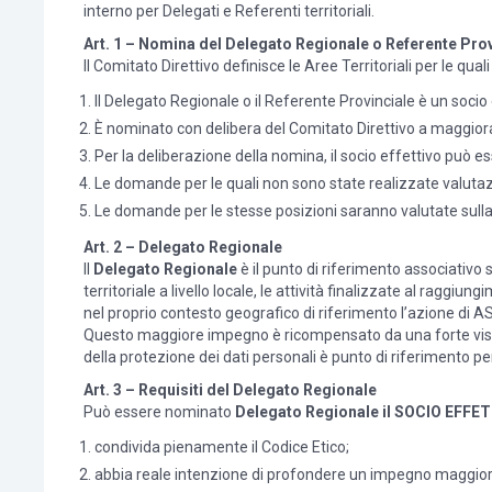
interno per Delegati e Referenti territoriali.
Art. 1 – Nomina del Delegato Regionale o Referente Prov
Il Comitato Direttivo definisce le Aree Territoriali per le q
Il Delegato Regionale o il Referente Provinciale è un socio 
È nominato con delibera del Comitato Direttivo a maggioran
Per la deliberazione della nomina, il socio effettivo può e
Le domande per le quali non sono state realizzate valutazion
Le domande per le stesse posizioni saranno valutate sulla ba
Art. 2 – Delegato Regionale
Il
Delegato Regionale
è il punto di riferimento associativo 
territoriale a livello locale, le attività finalizzate al ragg
nel proprio contesto geografico di riferimento l’azione di 
Questo maggiore impegno è ricompensato da una forte visibili
della protezione dei dati personali è punto di riferimento p
Art. 3 – Requisiti del Delegato Regionale
Può essere nominato
Delegato Regionale il SOCIO EFFE
condivida pienamente il Codice Etico;
abbia reale intenzione di profondere un impegno maggior