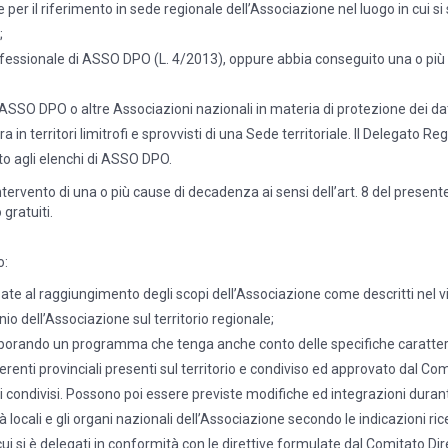
 per il riferimento in sede regionale dell’Associazione nel luogo in cui 
;
rofessionale di ASSO DPO (L. 4/2013), oppure abbia conseguito una o più ce
di ASSO DPO o altre Associazioni nazionali in materia di protezione dei d
a in territori limitrofi e sprovvisti di una Sede territoriale. Il Delegato R
tto agli elenchi di ASSO DPO.
l’intervento di una o più cause di decadenza ai sensi dell’art. 8 del pre
gratuiti.
o:
izzate al raggiungimento degli scopi dell’Associazione come descritti nel 
nio dell’Associazione sul territorio regionale;
elaborando un programma che tenga anche conto delle specifiche caratteri
enti provinciali presenti sul territorio e condiviso ed approvato dal Comi
vi condivisi. Possono poi essere previste modifiche ed integrazioni durant
à locali e gli organi nazionali dell’Associazione secondo le indicazioni ri
 cui si è delegati in conformità con le direttive formulate dal Comitato Dir