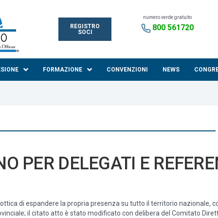
numero verde gratuito
REGISTRO
800 561720
SOCI
ESIONE
FORMAZIONE
CONVENZIONI
NEWS
CONGR
 PER DELEGATI E REFEREN
ttica di espandere la propria presenza su tutto il territorio nazionale, 
rovinciale; il citato atto è stato modificato con delibera del Comitato D