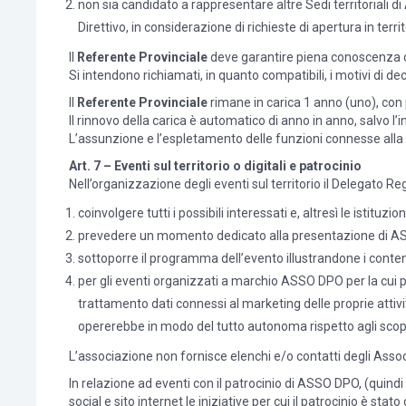
non sia candidato a rappresentare altre Sedi territoriali 
Direttivo, in considerazione di richieste di apertura in territ
Il
Referente Provinciale
deve garantire piena conoscenza del
Si intendono richiamati, in quanto compatibili, i motivi di d
Il
Referente Provinciale
rimane in carica 1 anno (uno), con 
Il rinnovo della carica è automatico di anno in anno, salvo 
L’assunzione e l’espletamento delle funzioni connesse alla 
Art. 7 – Eventi sul territorio o digitali e patrocinio
Nell’organizzazione degli eventi sul territorio il Delegato R
coinvolgere tutti i possibili interessati e, altresì le istitu
prevedere un momento dedicato alla presentazione di A
sottoporre il programma dell’evento illustrandone i conten
per gli eventi organizzati a marchio ASSO DPO per la cui pa
trattamento dati connessi al marketing delle proprie attivi
opererebbe in modo del tutto autonoma rispetto agli scopi as
L’associazione non fornisce elenchi e/o contatti degli Assoc
In relazione ad eventi con il patrocinio di ASSO DPO, (quind
social e sito internet le iniziative per cui il patrocinio è st