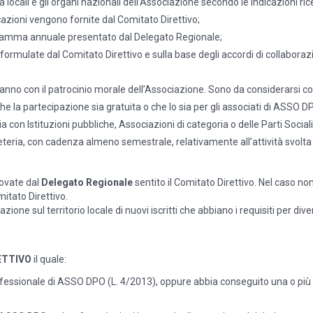
tà locali e gli organi nazionali dell’Associazione secondo le indicazioni ri
cazioni vengono fornite dal Comitato Direttivo;
ogramma annuale presentato dal Delegato Regionale;
ve formulate dal Comitato Direttivo e sulla base degli accordi di collabor
anno con il patrocinio morale dell’Associazione. Sono da considerarsi co
 la partecipazione sia gratuita o che lo sia per gli associati di ASSO DP
ia con Istituzioni pubbliche, Associazioni di categoria o delle Parti Sociali
teria, con cadenza almeno semestrale, relativamente all’attività svolta i
ovate dal
Delegato Regionale
sentito il Comitato Direttivo. Nel caso no
mitato Direttivo.
liazione sul territorio locale di nuovi iscritti che abbiano i requisiti per
FETTIVO
il quale:
rofessionale di ASSO DPO (L. 4/2013), oppure abbia conseguito una o più ce