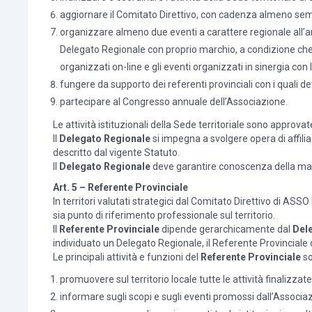
aggiornare il Comitato Direttivo, con cadenza almeno semestr
organizzare almeno due eventi a carattere regionale all’an
Delegato Regionale con proprio marchio, a condizione che la
organizzati on-line e gli eventi organizzati in sinergia con 
fungere da supporto dei referenti provinciali con i quali de
partecipare al Congresso annuale dell’Associazione.
Le attività istituzionali della Sede territoriale sono approvat
Il
Delegato Regionale
si impegna a svolgere opera di affilia
descritto dal vigente Statuto.
Il
Delegato Regionale
deve garantire conoscenza della mater
Art. 5 – Referente Provinciale
In territori valutati strategici dal Comitato Direttivo di ASS
sia punto di riferimento professionale sul territorio.
Il
Referente Provinciale
dipende gerarchicamente dal
Del
individuato un Delegato Regionale, il Referente Provinciale d
Le principali attività e funzioni del
Referente Provinciale
so
promuovere sul territorio locale tutte le attività finalizza
informare sugli scopi e sugli eventi promossi dall’Associazi