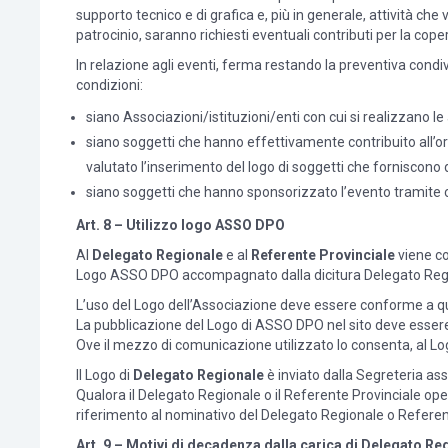
supporto tecnico e di grafica e, più in generale, attività che
patrocinio, saranno richiesti eventuali contributi per la cope
In relazione agli eventi, ferma restando la preventiva condivi
condizioni:
siano Associazioni/istituzioni/enti con cui si realizzano le 
siano soggetti che hanno effettivamente contribuito all’o
valutato l’inserimento del logo di soggetti che forniscono
siano soggetti che hanno sponsorizzato l’evento tramite c
Art. 8 – Utilizzo logo ASSO DPO
Al
Delegato Regionale
e al
Referente Provinciale
viene con
Logo ASSO DPO accompagnato dalla dicitura Delegato Region
L’uso del Logo dell’Associazione deve essere conforme a qu
La pubblicazione del Logo di ASSO DPO nel sito deve esse
Ove il mezzo di comunicazione utilizzato lo consenta, al Lo
Il Logo di
Delegato Regionale
è inviato dalla Segreteria as
Qualora il Delegato Regionale o il Referente Provinciale ope
riferimento al nominativo del Delegato Regionale o Referen
Art. 9 – Motivi di decadenza dalla carica di Delegato Re