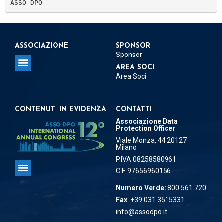
ASSO DPO
ASSOCIAZIONE
SPONSOR
Sponsor
AREA SOCI
Area Soci
Regolamento per la concessione del Patrocinio
Regolamento per Delegati e Referenti Territoriali
CONTENUTI IN EVIDENZA
CONTATTI
Associazione Data
Protection Officer
Viale Monza, 44 20127
Milano
P.IVA 08258580961
C.F. 97656960156
Associazione Data Protection Officer
Numero Verde:
800.561.720
Fax
: +39 031 3515331
info@assodpo.it