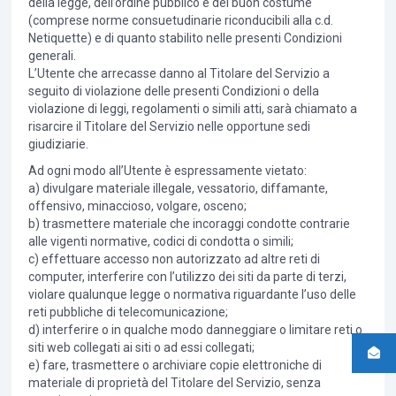
della legge, dell’ordine pubblico e del buon costume
(comprese norme consuetudinarie riconducibili alla c.d.
Netiquette) e di quanto stabilito nelle presenti Condizioni
generali.
L’Utente che arrecasse danno al Titolare del Servizio a
seguito di violazione delle presenti Condizioni o della
violazione di leggi, regolamenti o simili atti, sarà chiamato a
risarcire il Titolare del Servizio nelle opportune sedi
giudiziarie.
Ad ogni modo all’Utente è espressamente vietato:
a) divulgare materiale illegale, vessatorio, diffamante,
offensivo, minaccioso, volgare, osceno;
b) trasmettere materiale che incoraggi condotte contrarie
alle vigenti normative, codici di condotta o simili;
c) effettuare accesso non autorizzato ad altre reti di
computer, interferire con l’utilizzo dei siti da parte di terzi,
violare qualunque legge o normativa riguardante l’uso delle
reti pubbliche di telecomunicazione;
d) interferire o in qualche modo danneggiare o limitare reti o
siti web collegati ai siti o ad essi collegati;
e) fare, trasmettere o archiviare copie elettroniche di
materiale di proprietà del Titolare del Servizio, senza